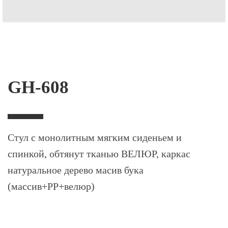
GH-608
Стул c монолитным мягким сиденьем и
спинкой, обтянут тканью ВЕЛЮР, каркас
натуральное дерево масив бука
(массив+PP+велюр)