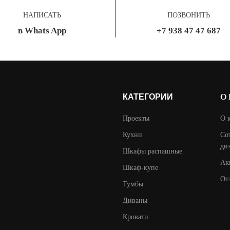
НАПИСАТЬ
ПОЗВОНИТЬ
в Whats App
+7 938 47 47 687
КАТЕГОРИИ
О
Проекты
О 
Кухни
Со
ди
Шкафы распашные
Ак
Шкаф-купе
От
Тумбы
Диваны
Кровати